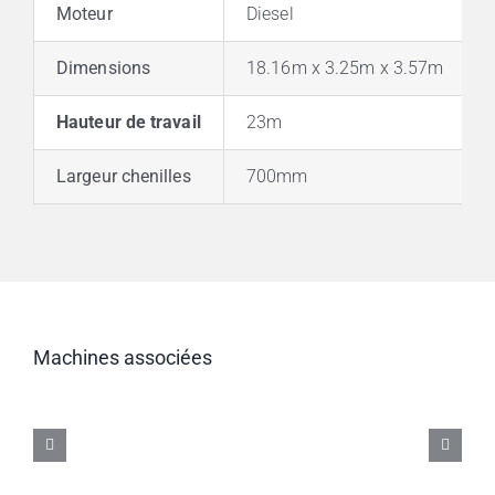
Moteur
Diesel
Dimensions
18.16m x 3.25m x 3.57m
Hauteur de travail
23m
Largeur chenilles
700mm
Pelles
es
Pelles
Machines associées
Long
sur
sur
Reach
chenilles
lles
chenilles
42
26
17