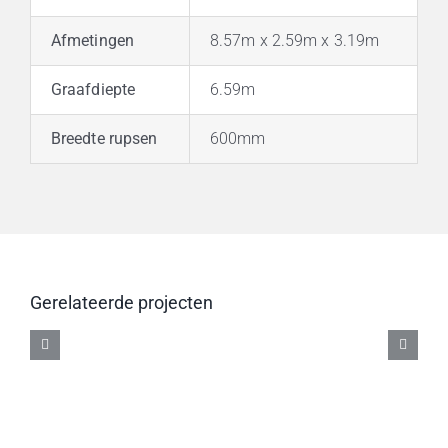
Afmetingen
8.57m x 2.59m x 3.19m
Graafdiepte
6.59m
Breedte rupsen
600mm
Long
machine
Sloopgraafmachine
Gerelateerde projecten
Reach
52
42
ton
ton