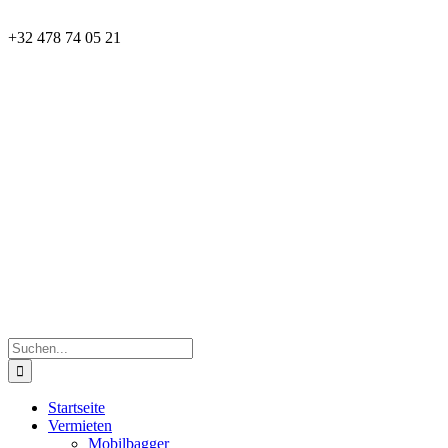
Zum
Facebook
LinkedIn
Inhalt
+32 478 74 05 21
springen
Suche
nach:
Startseite
Vermieten
Mobilbagger